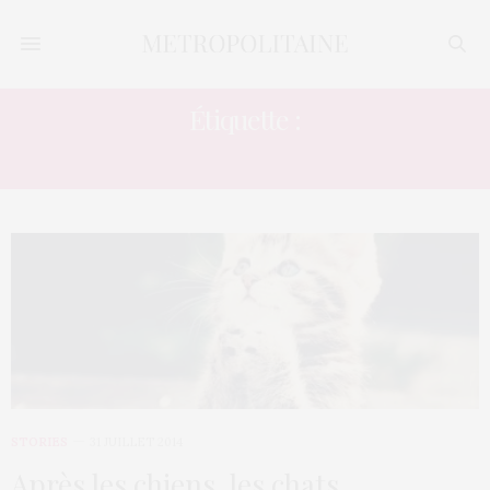
Étiquette :
TO VA DUNG
STORIES
31 JUILLET 2014
Après les chiens, les chats