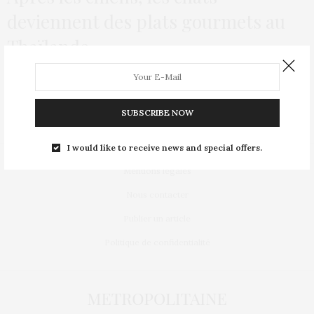
deviennent des plats gourmets au
Thaïlande
Les amateurs de viande de chien s’attaquent maintenant à la
dégustation des viandes de chats.…
SUBSCRIBE NOW
I would like to receive news and special offers.
Mentions légales
Nous contacter
Publier un article
Politique de confidentialité