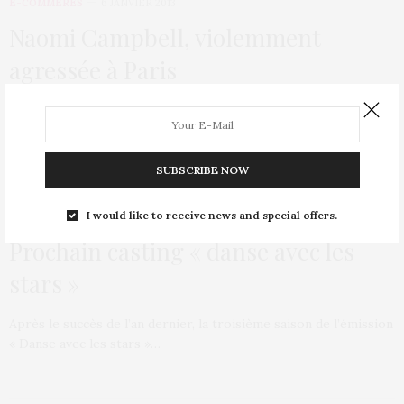
E-COMMÈRES
6 JANVIER 2013
Naomi Campbell, violemment
agressée à Paris
Naomi Campbell, aussi connue sous le sobriquet de « panthère
noire » en raison de son caractère…
SUBSCRIBE NOW
I would like to receive news and special offers.
E-COMMÈRES
20 SEPTEMBRE 2012
Prochain casting « danse avec les
stars »
Après le succès de l’an dernier, la troisième saison de l’émission
« Danse avec les stars »…