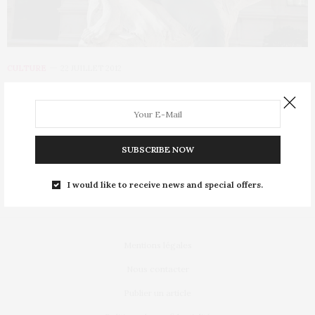
CULTURE
22 JUILLET 2012
L’art détourné cet été sur le Web :
trompe l’oeil et statues
SUBSCRIBE NOW
Mélangez Internet, Photoshop et le génie créateur et vous
obtiendrez des oeuvres d’art superbes à…
I would like to receive news and special offers.
Mentions légales
Nous contacter
Publier un article