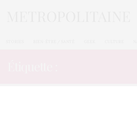
STORIES
BIEN-ÊTRE / SANTÉ
GEEK
CULTURE
N
Étiquette :
VISIONNAGE
E-COMMÈRES
26 NOVEMBRE 2012
« Gangnam Style » devance
« Baby » sur youTube
Quatre mois après sa publication, « Gangnam Style »