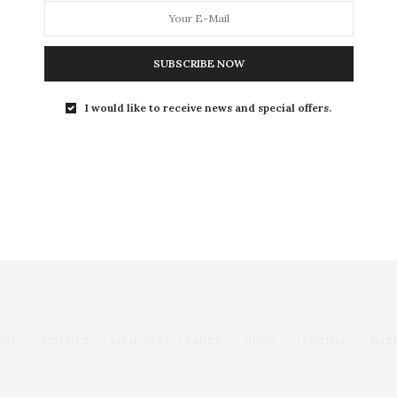
devient le clip le plus vu sur youTube…
SUBSCRIBE NOW
I would like to receive news and special offers.
Toute l'actualité, un regard féminin
SUIVEZ-NOUS
ROP’
STORIES
BIEN-ÊTRE / SANTÉ
GEEK
CULTURE
NAT