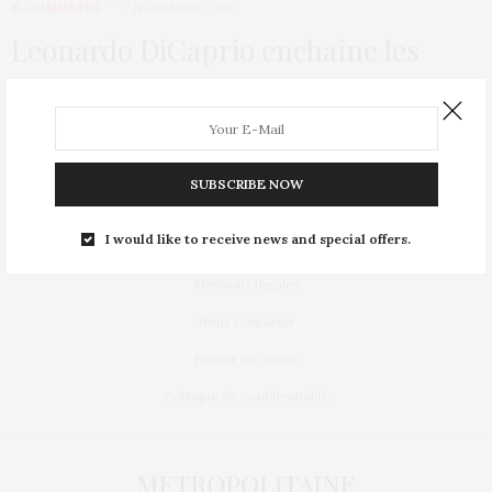
E-COMMÈRES
7 NOVEMBRE 2012
Leonardo DiCaprio enchaîne les
blondes
La liste des anciennes petites amies de Léonardo DiCaprio est
longue, et elles sont toutes…
SUBSCRIBE NOW
I would like to receive news and special offers.
Mentions légales
Nous contacter
Publier un article
Politique de confidentialité