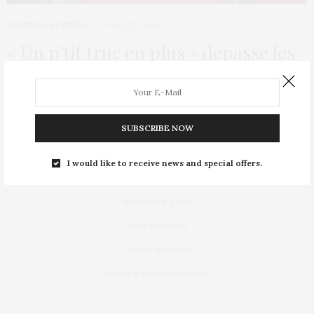
CULTURE
,
SORTIES
8 JUILLET 2024
« Un p’tit truc en plus » dépasse les
8,5 millions d’entrées
« Un p’tit truc en plus » bat tous les records. Après 10 semaines
en…
SUBSCRIBE NOW
I would like to receive news and special offers.
Mentions légales
Nous contacter
Publier un article
Politique de confidentialité