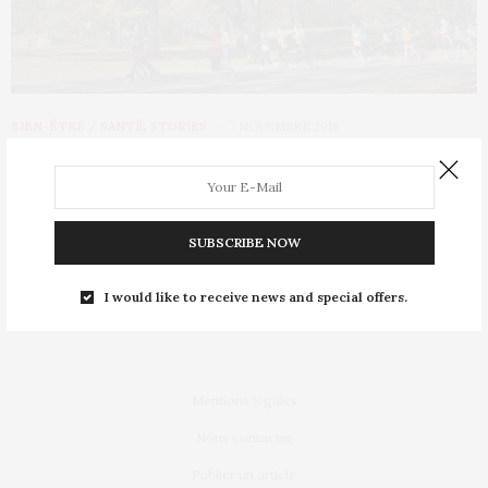
BIEN-ÊTRE / SANTÉ
,
STORIES
7 NOVEMBRE 2018
Ginette Bedard 85 ans, spécialiste du
marathon de New-York
SUBSCRIBE NOW
Nous préférons vous avertir tout de suite, si vous êtes du style
à avoir du…
I would like to receive news and special offers.
Mentions légales
Nous contacter
Publier un article