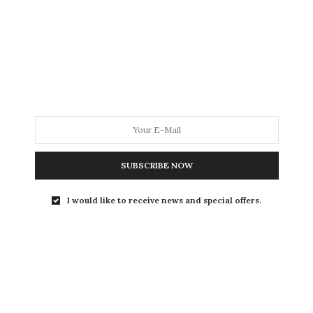
novembre à l’occasion d’un grand…
SUBSCRIBE NOW
E-COMMÈRES
14 SEPTEMBRE 2012
I would like to receive news and special offers.
Mike Tyson fan de Billy Elliot
Le légendaire boxeur Mike Tyson a annoncé à Hong
Kong qu’il voulait désormais « danser et…