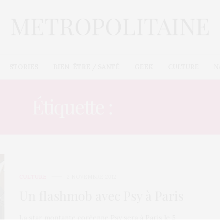
STORIES
BIEN-ÊTRE / SANTÉ
GEEK
CULTURE
N
Étiquette :
DANSER
CULTURE
2 NOVEMBRE 2012
Un flashmob avec Psy à Paris
La star montante coréenne Psy sera à Paris le 5