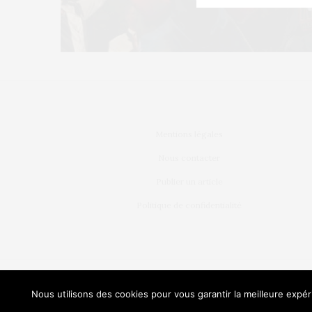
Mentions légales
Nous contacter
Publier un article
Politique de confidentialité
L’OEIL DE MÉT
Nous utilisons des cookies pour vous garantir la meilleure expéri
Our sit