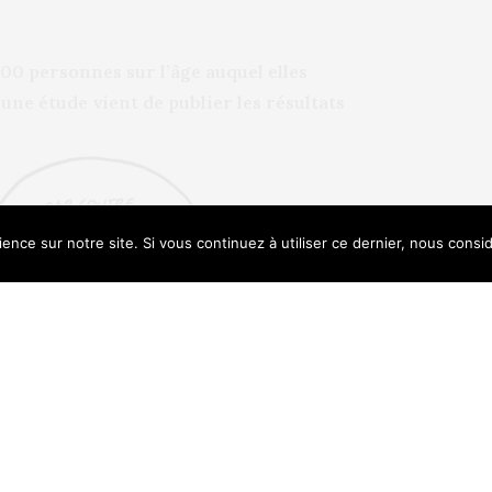
00 personnes sur l’âge auquel elles
 une étude vient de publier les résultats
ence sur notre site. Si vous continuez à utiliser ce dernier, nous consi
e uses cookies. Learn more about our use of cookies:
Cookie Policy