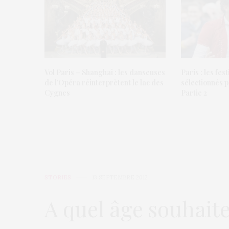
Vol Paris – Shanghai : les danseuses
Paris : les fest
de l’Opéra réinterprètent le lac des
sélectionnés p
Cygnes
Partie 2
STORIES
13 SEPTEMBRE 2012
A quel âge souhait