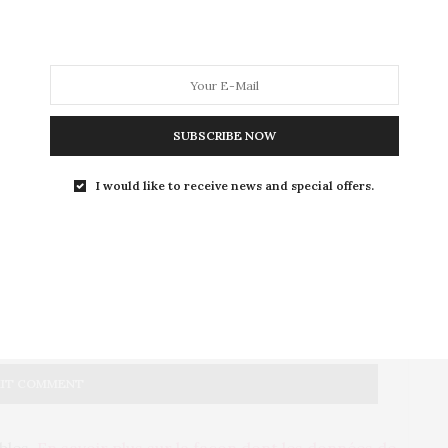
SUBSCRIBE NOW
I would like to receive news and special offers.
AIRES PAR E-MAIL.
PAR E-MAIL.
ables.
En savoir plus sur la façon dont les données de