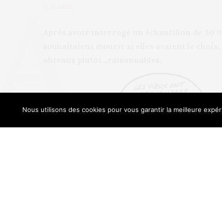
by
JEANNE
Après avoir interrogé un échantillon de 30 0
souhaitaient mourir si elles avaient le choix,
obtenus plutôt…raisonnables.
Nous utilisons des cookies pour vous garantir la meilleure expéri
Our sit