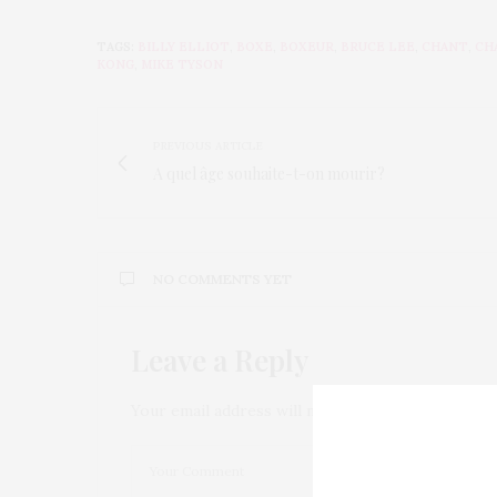
TAGS:
BILLY ELLIOT
,
BOXE
,
BOXEUR
,
BRUCE LEE
,
CHANT
,
CH
KONG
,
MIKE TYSON
PREVIOUS ARTICLE
A quel âge souhaite-t-on mourir?
NO COMMENTS YET
Leave a Reply
Your email address will not be published.