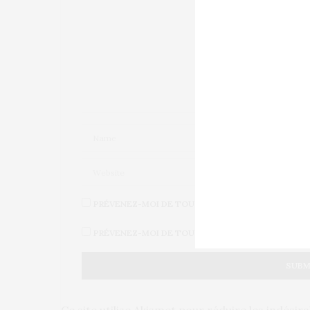
PRÉVENEZ-MOI DE TOUS LES NOUVEAUX COMMENT
PRÉVENEZ-MOI DE TOUS LES NOUVEAUX ARTICLES 
Ce site utilise Akismet pour réduire les indésir