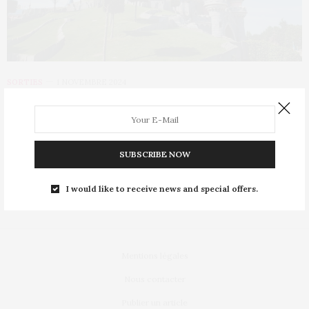
SORTIES
1 NOVEMBRE 2024
Disneyland Paris : Disney village se
refait une beauté
SUBSCRIBE NOW
Depuis deux ans, Disney Village fait l’objet d’une transformation
d’envergure, qui devrait lui donner une…
I would like to receive news and special offers.
Mentions légales
Nous contacter
Publier un article