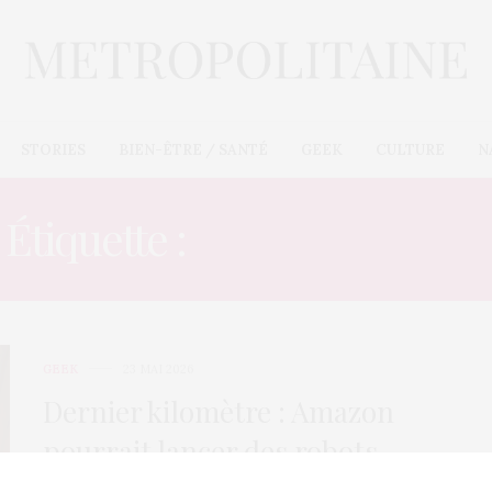
STORIES
BIEN-ÊTRE / SANTÉ
GEEK
CULTURE
N
Étiquette :
E-COMMERCE
GEEK
23 MAI 2026
Dernier kilomètre : Amazon
pourrait lancer des robots
livreurs