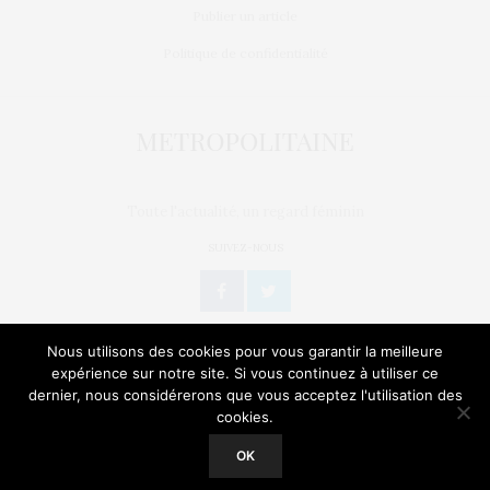
Publier un article
Politique de confidentialité
Toute l'actualité, un regard féminin
SUIVEZ-NOUS
Nous utilisons des cookies pour vous garantir la meilleure
expérience sur notre site. Si vous continuez à utiliser ce
dernier, nous considérerons que vous acceptez l'utilisation des
L’OEIL DE MÉTROP’
STORIES
BIEN-ÊTRE / SANTÉ
cookies.
Our site uses cookies. Learn more about our use of cookies:
Cookie
Policy
GEEK
CULTURE
NATURE
SORTIES
OK
ACCEPT