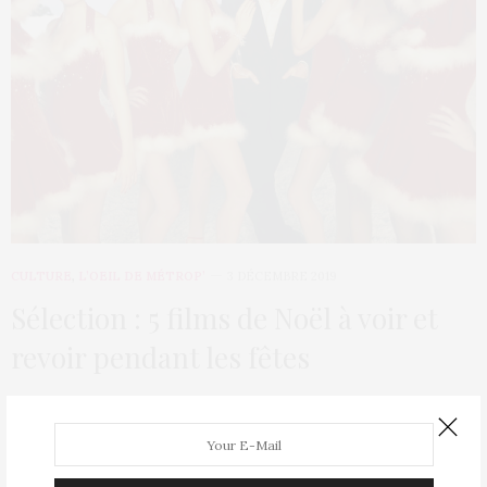
CULTURE
,
L’OEIL DE MÉTROP’
3 DÉCEMBRE 2019
Sélection : 5 films de Noël à voir et
revoir pendant les fêtes
Lundi 2 décembre, nous sommes officiellement entrés dans la
période des calendriers de l’avent, sapins…