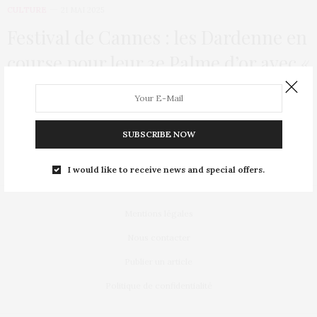
CULTURE
21 MAI 2025
Festival de Cannes : les Dardenne en
course pour leur 3e Palme d’or avec «
Jeunes mères »
Les frères Dardenne, Jean-Pierre et Luc, présentent cette
SUBSCRIBE NOW
année au Festival de Cannes leur nouveau…
I would like to receive news and special offers.
Mentions légales
Nous contacter
Publier un article
Politique de confidentialité