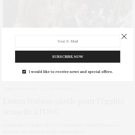
SUBSCRIBE NOW
I would like to receive news and special offers.
L’OEIL DE MÉTROP’
23 SEPTEMBRE 2014
Emma Watson plaide pour l’égalité
sexuelle à l’ONU
A seulement 24 ans, l’actrice britannique Emma Waston est
devenue cet été la nouvelle ambassadrice…