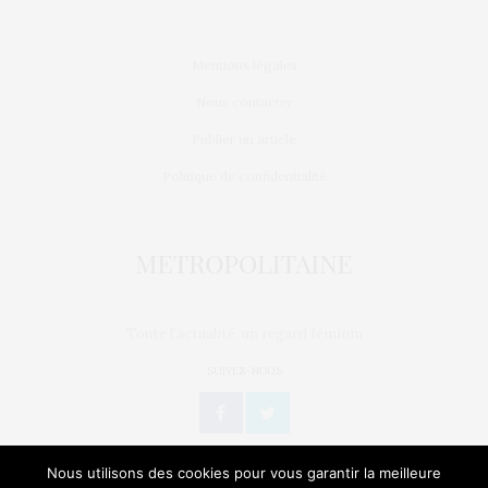
Mentions légales
Nous contacter
Publier un article
Politique de confidentialité
Toute l'actualité, un regard féminin
SUIVEZ-NOUS
Nous utilisons des cookies pour vous garantir la meilleure