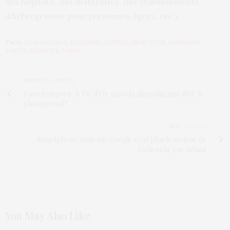
des hôpitaux, des maternités, des établissements
d’hébergement pour personnes âgées, etc.).
TAGS:
CORONAVIRUS
,
ÉPIDEMIE
,
GESTES
,
INFECTION
,
PANDÉMIE
,
SANTÉ
,
SÉCURITÉ
,
VIRUS
PREVIOUS ARTICLE
Paris remporte le Pic d'Or 2020 du dispositif anti-SDF le
plus agressif !
NEXT ARTICLE
Smartphone Android : Google n'est plus le moteur de
recherche par défaut
You May Also Like