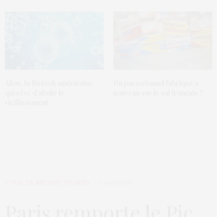
Altos, la Biotech américaine
Du paracétamol fabriqué à
qui rêve d’abolir le
nouveau sur le sol français ?
vieillissement
L’OEIL DE MÉTROP’
,
STORIES
3 MARS 2020
Paris remporte le Pic