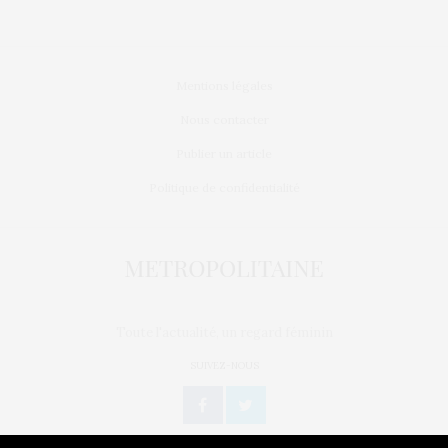
Mentions légales
Nous contacter
Publier un article
Politique de confidentialité
Toute l'actualité, un regard féminin
SUIVEZ-NOUS