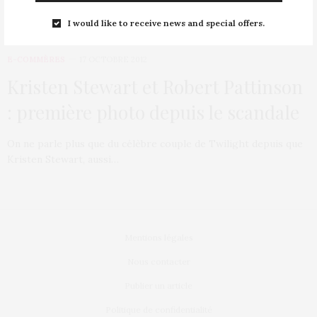
I would like to receive news and special offers.
E-COMMÈRES
17 OCTOBRE 2012
Kristen Stewart et Robert Pattinson
: première photo depuis le scandale
On ne parle plus que du célèbre couple de Twilight depuis que
Kristen Stewart, aussi…
Mentions légales
Nous contacter
Publier un article
Politique de confidentialité