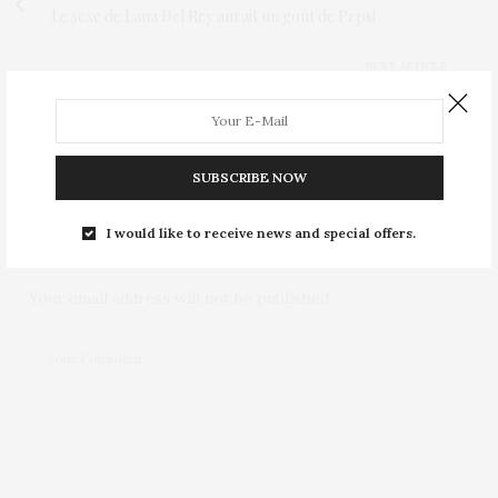
Le sexe de Lana Del Rey aurait un goût de Pepsi
NEXT ARTICLE
Béart et Depardieu deviennent soeurs à l'écran
SUBSCRIBE NOW
NO COMMENTS YET
I would like to receive news and special offers.
Leave a Reply
Your email address will not be published.