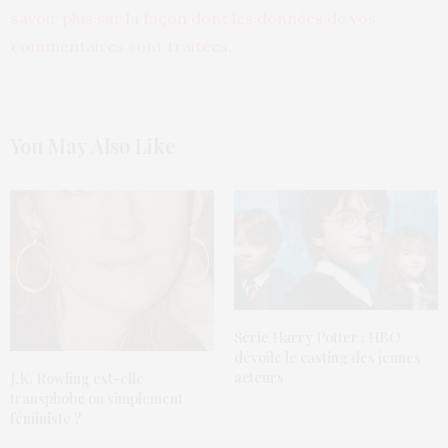
savoir plus sur la façon dont les données de vos
commentaires sont traitées
.
You May Also Like
Série Harry Potter : HBO
dévoile le casting des jeunes
acteurs
J.K. Rowling est-elle
transphobe ou simplement
féministe ?