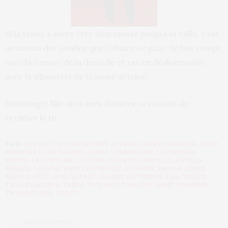
Si la tenue s’avère être charmante jusqu’à la taille, c’est
au niveau des jambes que l’affaire se gâte : le bas rompt
avec la finesse de la dentelle et est en désharmonie
avec la silhouette de la jeune actrice.
Dommage! Elle aura bien d’autres occasions de
rectifier le tir.
TAGS:
5E VOLET
,
ACCOUTREMENT
,
ACTEURS
,
AVANT-PREMIÈRE
,
AVANT-
PREMIÈRE LONDONIENNE
,
COMBI
,
COMBINAISON
,
COMINAISON
DENTELÉE
,
COSTUME
,
COSTUME-CRAVATE
,
DENTELLE
,
DÉTAILS
,
FINESSE
,
KRISTEN
,
KRISTEN STEWART
,
LONDRES
,
MAUVAIS GENRE
,
MAUVAIS GOÛT
,
NOIR
,
ROBERT
,
ROBERT PATTINSON
,
SAGA
,
TAYLOR
,
TAYLOR LAUTNER
,
TENUE
,
TWILIGHT
,
TWILIGHT AVANT-PREMIÈRE
,
TWILIGHT SAGA
,
VOLET
PREVIOUS ARTICLE