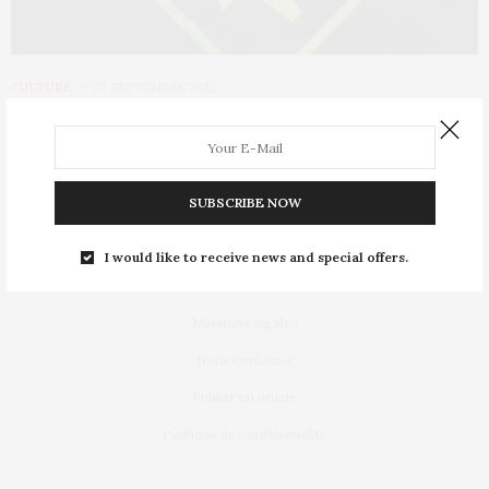
CULTURE
27 SEPTEMBRE 2012
Ces expressions sexistes banalisées
Le langage courant a parfois du mal à ne pas être porteur
d’idées sexistes, malgré…
SUBSCRIBE NOW
I would like to receive news and special offers.
Mentions légales
Nous contacter
Publier un article
Politique de confidentialité