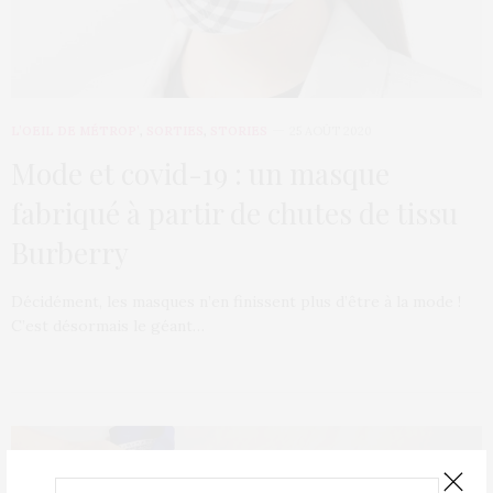
L’OEIL DE MÉTROP’
,
SORTIES
,
STORIES
25 AOÛT 2020
Mode et covid-19 : un masque
fabriqué à partir de chutes de tissu
Burberry
Décidément, les masques n’en finissent plus d’être à la mode !
C’est désormais le géant…