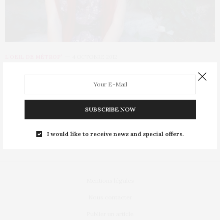
L’OEIL DE MÉTROP’
4 OCTOBRE 2012
Elle ressemble aux personnages de
manga
SUBSCRIBE NOW
Coiffeuse de profession, cette jeune femme est parvenue à
ressembler à ses héroïnes de manga.…
I would like to receive news and special offers.
Mentions légales
Nous contacter
Publier un article