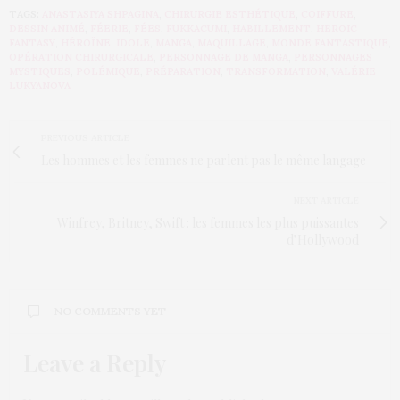
TAGS:
ANASTASIYA SHPAGINA
,
CHIRURGIE ESTHÉTIQUE
,
COIFFURE
,
DESSIN ANIMÉ
,
FÉERIE
,
FÉES
,
FUKKACUMI
,
HABILLEMENT
,
HEROIC
FANTASY
,
HÉROÏNE
,
IDOLE
,
MANGA
,
MAQUILLAGE
,
MONDE FANTASTIQUE
,
OPÉRATION CHIRURGICALE
,
PERSONNAGE DE MANGA
,
PERSONNAGES
MYSTIQUES
,
POLÉMIQUE
,
PRÉPARATION
,
TRANSFORMATION
,
VALÉRIE
LUKYANOVA
PREVIOUS ARTICLE
Les hommes et les femmes ne parlent pas le même langage
NEXT ARTICLE
Winfrey, Britney, Swift : les femmes les plus puissantes
d’Hollywood
NO COMMENTS YET
Leave a Reply