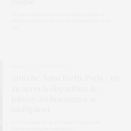
blague
Ce qui semblait être une trop banale histoire de
cyberharcèlement est devenue suffisamment virale
sur…
STORIES
5 DÉCEMBRE 2018
Ardèche, Saint Barth, Paris… un
an après la disparition de
Johnny, les hommages se
multiplient
Il y a tout juste un an, les radios et chaînes de
télévision française annonçaient…