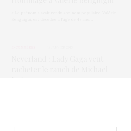
« Le prénom » avait rendu son nom populaire. Valérie
Benguigui, est décédée à l’âge de 47 ans,…
E-COMMÈRES
18 JANVIER 2013
Neverland : Lady Gaga veut
racheter le ranch de Michael
Jackson
Avant sa mort le 25 juin 2009, Michael Jackson disait de
Neverland que c'était l'endroit…