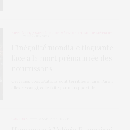
BIEN-ÊTRE / SANTÉ
,
L'♂ DE MÉTROP'
,
L’OEIL DE MÉTROP’
21 FÉVRIER 2018
L’inégalité mondiale flagrante
face à la mort prématurée des
nourrissons
Certaines constatations sont terribles à faire. Parmi
elles ressurgi, celle faite par un rapport de…
CULTURE
5 SEPTEMBRE 2013
Hommage à Valérie Benguigui