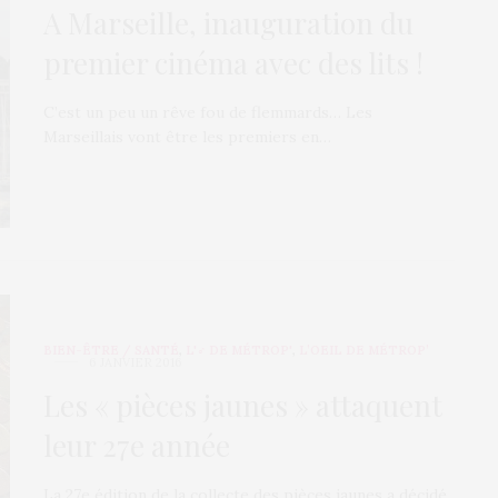
A Marseille, inauguration du
premier cinéma avec des lits !
C’est un peu un rêve fou de flemmards… Les
Marseillais vont être les premiers en…
BIEN-ÊTRE / SANTÉ
,
L'♂ DE MÉTROP'
,
L’OEIL DE MÉTROP’
6 JANVIER 2016
Les « pièces jaunes » attaquent
leur 27e année
La 27e édition de la collecte des pièces jaunes a décidé