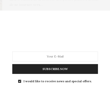
de se tourner vers…
E-COMMÈRES
9 MAI 2013
Un nouvel album pour le
groupe Blur ?
SUBSCRIBE NOW
Le groupe britannique Blur serait-il en train de nous
I would like to receive news and special offers.
concocter un nouvel opus ? La…