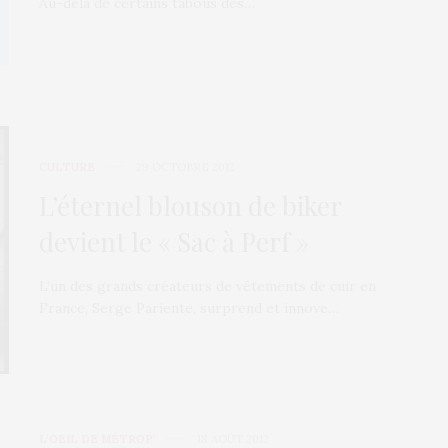
Au-delà de certains tabous des…
CULTURE
29 OCTOBRE 2012
L’éternel blouson de biker
devient le « Sac à Perf »
L’un des grands créateurs de vêtements de cuir en
France, Serge Pariente, surprend et innove…
L’OEIL DE MÉTROP’
18 AOÛT 2012