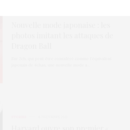
L’OEIL DE MÉTROP’
31 MARS 2013
Nouvelle mode japonaise : les
photos imitant les attaques de
Dragon Ball
Sur 2ch, qui peut être considéré comme l’équivalent
japonais de 4chan, une nouvelle mode a…
STORIES
8 DÉCEMBRE 2012
Harvard ouvre son premier «