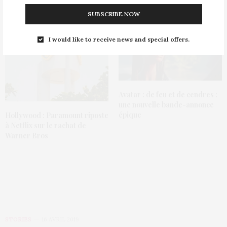
Cinéma : Cristiano Ronaldo au
casting de Fast & Furious 11 ?
SUBSCRIBE NOW
I would like to receive news and special offers.
Avatar : de feu et de cendres :
une nouvelle bande-annonce
épique
Hollywood : Paramount riposte
à Netflix sur le rachat de
Warner Bros
STORIES
16 AVRIL 2019