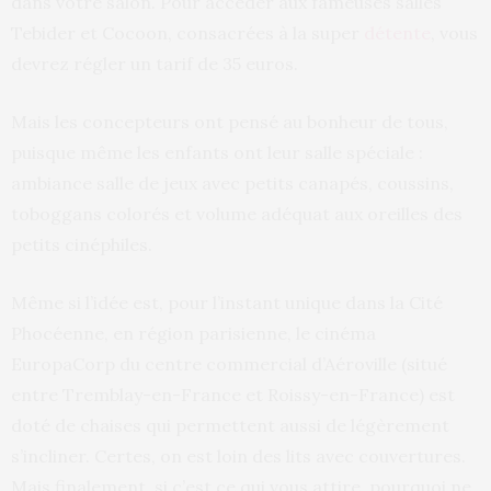
dans votre salon. Pour accéder aux fameuses salles
Tebider et Cocoon, consacrées à la super
détente
, vous
devrez régler un tarif de 35 euros.
Mais les concepteurs ont pensé au bonheur de tous,
puisque même les enfants ont leur salle spéciale :
ambiance salle de jeux avec petits canapés, coussins,
toboggans colorés et volume adéquat aux oreilles des
petits cinéphiles.
Même si l’idée est, pour l’instant unique dans la Cité
Phocéenne, en région parisienne, le cinéma
EuropaCorp du centre commercial d’Aéroville (situé
entre Tremblay-en-France et Roissy-en-France) est
doté
de chaises qui permettent aussi de légèrement
s’incliner. Certes, on est loin des lits avec couvertures.
Mais finalement, si c’est ce qui vous attire, pourquoi ne