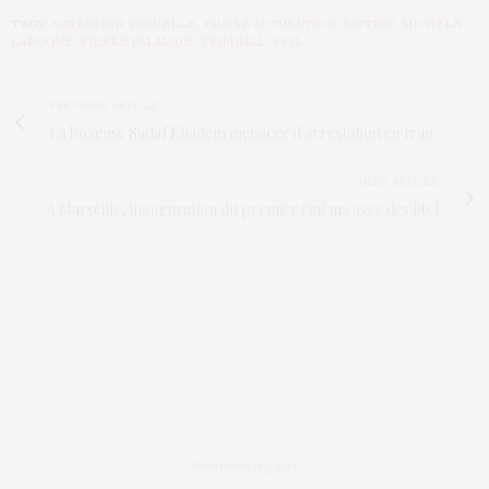
TAGS:
AGRESSION SEXUELLE
,
FAUSSE ACCUSATION
,
JUSTICE
,
MICHÈLE
LAROQUE
,
PIERRE PALMADE
,
TRIBUNAL
,
VIOL
PREVIOUS ARTICLE
La boxeuse Sadaf Khadem menacée d'arrestation en Iran
NEXT ARTICLE
A Marseille, inauguration du premier cinéma avec des lits !
Mentions légales