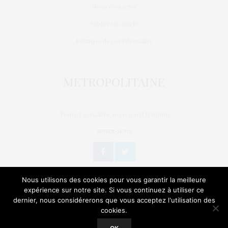
Nous contacter
Publier un article
Politique de confidentialité
Toute l'actualité, un regard féminin
SUIVEZ-NOUS
Nous utilisons des cookies pour vous garantir la meilleure
expérience sur notre site. Si vous continuez à utiliser ce
dernier, nous considérerons que vous acceptez l'utilisation des
L’OEIL DE MÉTROP’
STORIES
BIEN-ÊTRE / SANTÉ
cookies.
Our site uses cookies. Learn more about our use of cookies:
Cookie
Policy
GEEK
CULTURE
NATURE
SORTIES