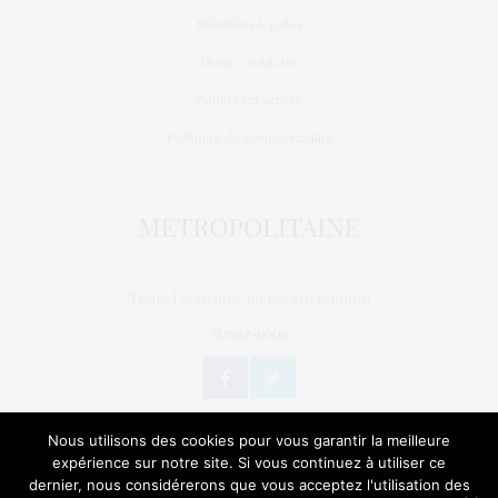
Mentions légales
Nous contacter
Publier un article
Politique de confidentialité
Toute l'actualité, un regard féminin
SUIVEZ-NOUS
Nous utilisons des cookies pour vous garantir la meilleure
expérience sur notre site. Si vous continuez à utiliser ce
dernier, nous considérerons que vous acceptez l'utilisation des
L’OEIL DE MÉTROP’
STORIES
BIEN-ÊTRE / SANTÉ