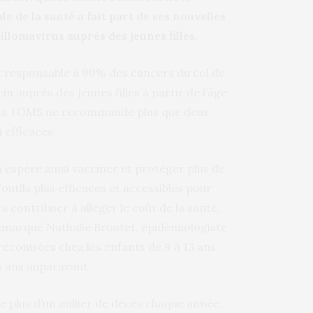
 de la santé a fait part de ses nouvelles
lomavirus auprès des jeunes filles.
t responsable à 99% des cancers du col de
in auprès des jeunes filles à partir de l’âge
ions, l’OMS ne recommande plus que deux
 efficaces.
on espère ainsi vacciner et protéger plus de
outils plus efficaces et accessibles pour
va contribuer à alléger le coût de la santé,
 remarqué Nathalie Broutet, épidémiologiste
réconisées chez les enfants de 9 à 13 ans
14 ans auparavant.
e plus d’un millier de décès chaque année.