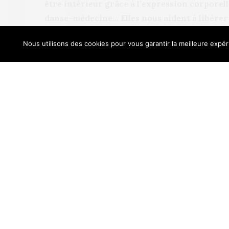
être intérieur grâce à l’expression corporel
danse-médecine… Elles nous aident à libérer 
Nous utilisons des cookies pour vous garantir la meilleure expéri
Le rapport au corps, à soi, aux autres et au plais
Our sit
disciplines de danse-thérapie et de danse-médi
connaissance de soi et de développement perso
développées ces dernières années et ont renc
Interrogée par Psychologie Magazine, France 
anthropologue, explique qu’il s’agit de « retro
mémoire corporelle originelle qui nous connec
que nous avons oubliée, mais aussi avec les autr
s’appuie sur le rythme, sur l’exemple de l’instr
la danse est un « régulateur d’humeur » et « révei
Grâce au rythme et à la danse, on se relâche, le
recouvre de la souplesse. Le rôle du groupe au