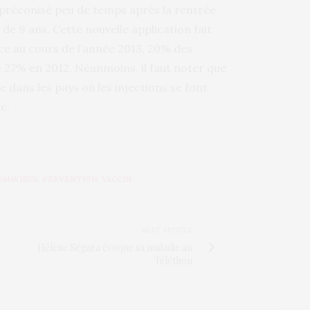
à préconisé peu de temps après la rentrée
e de 9 ans. Cette nouvelle application fait
nce au cours de l’année 2013, 20% des
e 27% en 2012. Néanmoins, il faut noter que
 dans les pays où les injections se font
e.
OMAVIRUS
,
PRÉVENTION
,
VACCIN
NEXT ARTICLE
Hélène Ségara évoque sa maladie au
Téléthon