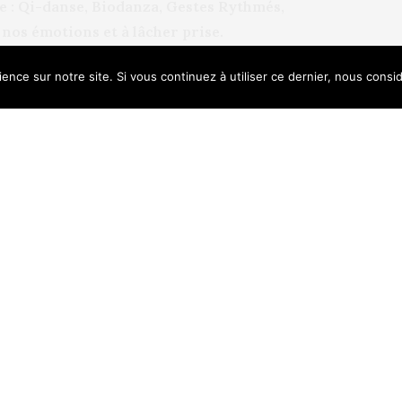
le : Qi-danse, Biodanza, Gestes Rythmés,
nos émotions et à lâcher prise.
ence sur notre site. Si vous continuez à utiliser ce dernier, nous consi
ir est tout à fait différent dans les
e uses cookies. Learn more about our use of cookies:
Cookie Policy
tation. C’est dans une optique de
nnel que ces activités se sont
ontré beaucoup de succès.
Schott-Billmann, psychanalyste et
uver un “savoir-danser” enfoui, une sorte de
te avec la partie joyeuse de nous-même
es ». Ainsi, la danse bien-être rassure, on
ucteur et on se trouve. Selon la thérapeute,
lle les pulsions de vie ».
s pensées se font plus légères, le corps
ssi est important, comme l’indique France