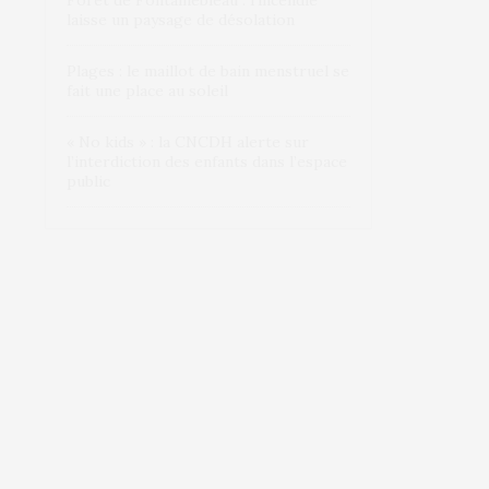
Forêt de Fontainebleau : l’incendie
laisse un paysage de désolation
Plages : le maillot de bain menstruel se
fait une place au soleil
« No kids » : la CNCDH alerte sur
l’interdiction des enfants dans l’espace
public