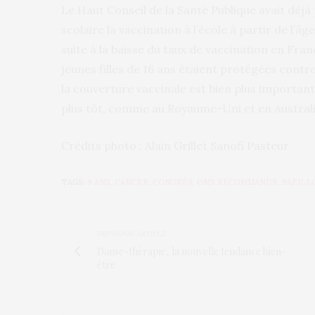
Le Haut Conseil de la Santé Publique avait déj
scolaire la vaccination à l’école à partir de l’âg
suite à la baisse du taux de vaccination en Fra
jeunes filles de 16 ans étaient protégées contr
la couverture vaccinale est bien plus importante
plus tôt, comme au Royaume-Uni et en Australi
Crédits photo : Alain Grillet Sanofi Pasteur
TAGS:
9 ANS
,
CANCER
,
CONGRÈS
,
OMS RECOMMANDE
,
PAPILL
PREVIOUS ARTICLE
Danse-thérapie, la nouvelle tendance bien-
être