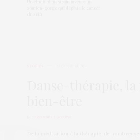
Un étudiant mexicain invente un
soutien-gorge qui dépiste le cancer
du sein
STORIES
2 DÉCEMBRE 2014
Danse-thérapie, la
bien-être
by
CASSANDRE LAROUSSE
De la méditation à la thérapie, de nombreuses