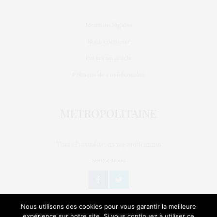
Mentions légales
Nous contacter
Publier un article
Politique de confidentialité
Toute l'actualité, un regard féminin
SUIVEZ-NOUS
Nous utilisons des cookies pour vous garantir la meilleure
expérience sur notre site. Si vous continuez à utiliser ce