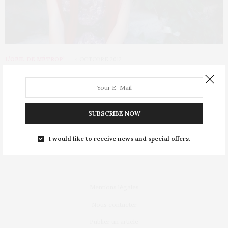
L’OEIL DE MÉTROP’
4 OCTOBRE 2012
Elle ressemble aux personnages de
manga
SUBSCRIBE NOW
Coiffeuse de profession, cette jeune femme est parvenue à
ressembler à ses héroïnes de manga.…
I would like to receive news and special offers.
Mentions légales
Nous contacter
Publier un article