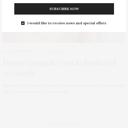
SUBSCRIBE NOW
I would like to receive news and special offers.
L’OEIL DE MÉTROP’
30 JANVIER 2026
Devoir conjugal : vers la fin du viol
en couple
Mercredi 28 janvier, l’Assemblée nationale a adopté à l’unanimité
une proposition de loi mettant fin…
Mentions légales