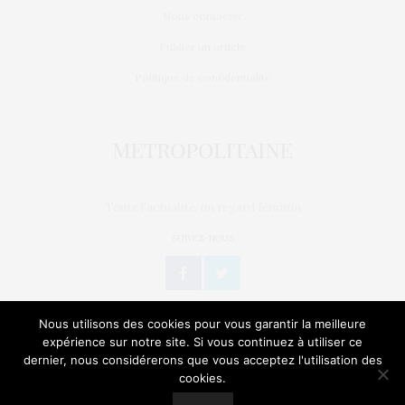
Nous contacter
Publier un article
Politique de confidentialité
Toute l'actualité, un regard féminin
SUIVEZ-NOUS
Nous utilisons des cookies pour vous garantir la meilleure
expérience sur notre site. Si vous continuez à utiliser ce
dernier, nous considérerons que vous acceptez l'utilisation des
L’OEIL DE MÉTROP’
STORIES
BIEN-ÊTRE / SANTÉ
cookies.
Our site uses cookies. Learn more about our use of cookies:
Cookie
Policy
GEEK
CULTURE
NATURE
SORTIES