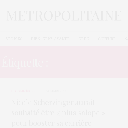
STORIES
BIEN-ÊTRE / SANTÉ
GEEK
CULTURE
N
Étiquette :
PROVOCATION
E-COMMÈRES
14 MARS 2013
Nicole Scherzinger aurait
souhaité être « plus salope »
pour booster sa carrière