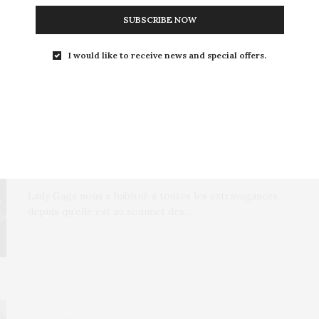
SUBSCRIBE NOW
I would like to receive news and special offers.
E-COMMÈRES
18 JUILLET 2012
Lady Gaga pose nue pour la
pub de son parfum
Lady Gaga nous a habitué à toutes les extravagances
depuis qu’elle est au sommet des…