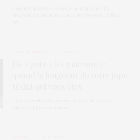
Dans une interview accordée au magazine The
Independent, l’ancienne leader des Pussycat Dolls a
fait…
L’OEIL DE MÉTROP’
18 JANVIER 2013
De « pute » à « matrone »:
quand la longueur de votre jupe
trahit qui vous êtes
Depuis qu’elle a été postée au début du mois de
janvier, la photo de Rosea…
STORIES
28 DÉCEMBRE 2012