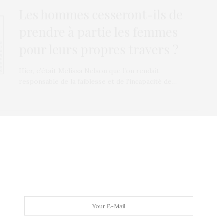
Les hommes cesseront-ils de
prendre à partie les femmes
pour leurs propres travers ?
Hier, c’était Melissa Nelson que l’on rendait
responsable de la faiblesse et de l’incapacité de…
CULTURE
8 SEPTEMBRE 2012
La Fashion week démarre en
trombe
C’est le début de la Fashion Week de New York !
Prémisses des semaines de…