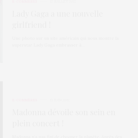
E-COMMÈRES
12 JUILLET 2012
Lady Gaga a une nouvelle
girlfriend !
Une photo sur un site américain qui nous montre la
superstar Lady Gaga embrasser à…
E-COMMÈRES
13 JUIN 2012
Madonna dévoile son sein en
plein concert !
Madonna n’a pas fini de choquer la planète. Après des