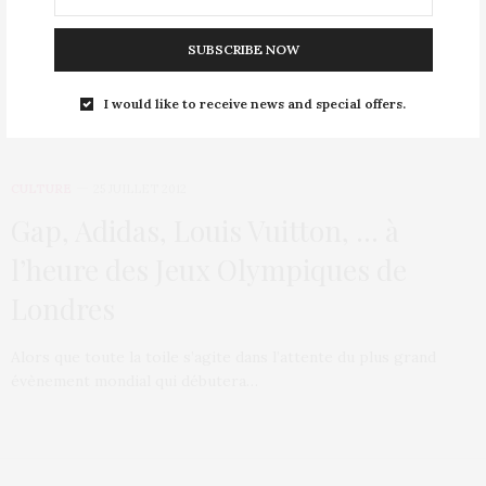
SUBSCRIBE NOW
I would like to receive news and special offers.
CULTURE
25 JUILLET 2012
Gap, Adidas, Louis Vuitton, … à
l’heure des Jeux Olympiques de
Londres
Alors que toute la toile s’agite dans l’attente du plus grand
évènement mondial qui débutera…