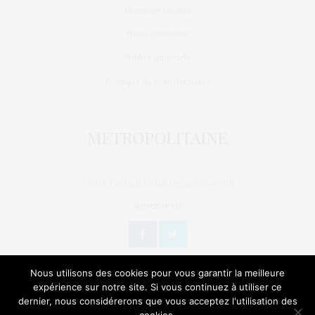
Mentions légales
Nous contacter
Publier un article
Politique de confidentialité
Toute l'actualité, un regard féminin
SUIVEZ-NOUS
Nous utilisons des cookies pour vous garantir la meilleure
expérience sur notre site. Si vous continuez à utiliser ce
dernier, nous considérerons que vous acceptez l'utilisation des
L’OEIL DE MÉTROP’
STORIES
BIEN-ÊTRE / SANTÉ