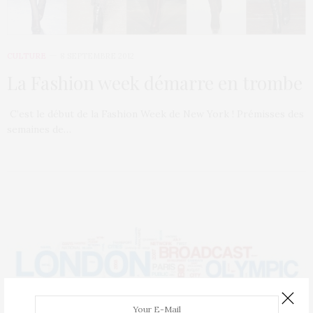
CULTURE
8 SEPTEMBRE 2012
La Fashion week démarre en trombe
C’est le début de la Fashion Week de New York ! Prémisses des
semaines de…