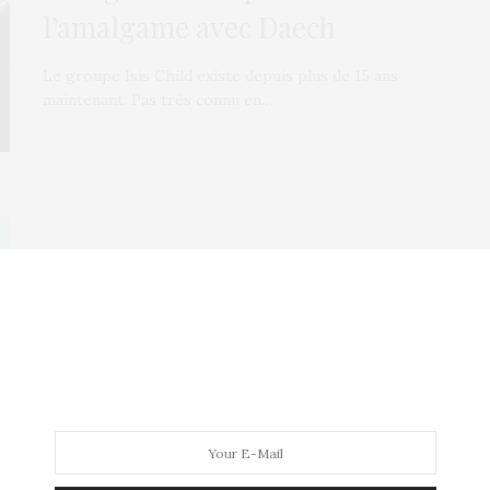
l’amalgame avec Daech
Le groupe Isis Child existe depuis plus de 15 ans
maintenant. Pas très connu en…
E-COMMÈRES
27 NOVEMBRE 2012
Trois ans de pause pour
Coldplay
Le groupe de rock vient d’annoncer qu’il prend une
pause de trois ans. De quoi…