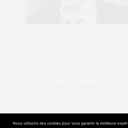
Mentions légales
Nous contacter
Publier un article
Politique de confidentialité
L’OEIL DE MÉT
Nous utilisons des cookies pour vous garantir la meilleure expéri
Our sit