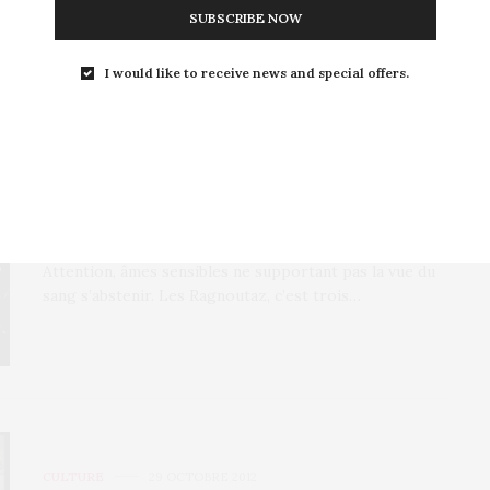
SUBSCRIBE NOW
I would like to receive news and special offers.
CULTURE
13 NOVEMBRE 2012
Les Ragnoutaz, tu danses ou
t’es naze
Attention, âmes sensibles ne supportant pas la vue du
sang s’abstenir. Les Ragnoutaz, c’est trois…
CULTURE
29 OCTOBRE 2012