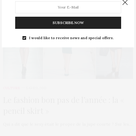
SUBSCRIBE NOW
I would like to receive news and special offers.
CULTURE
5 AVRIL 2013
Le fashion bon pas de l’année : la «
pencil skirt »
Qui a dit que le sexy était le propre de la jupe courte ? Sur les…