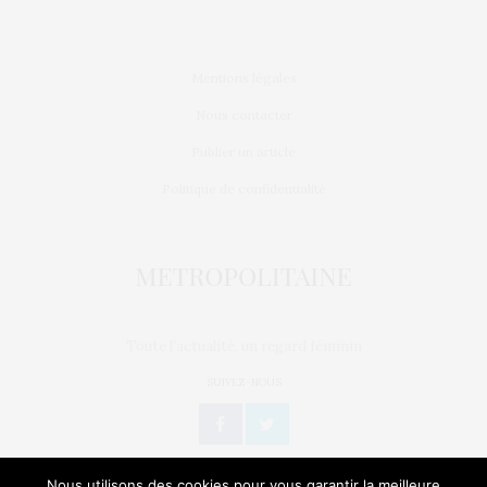
Mentions légales
Nous contacter
Publier un article
Politique de confidentialité
Toute l'actualité, un regard féminin
SUIVEZ-NOUS
Nous utilisons des cookies pour vous garantir la meilleure