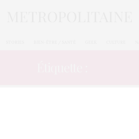
STORIES
BIEN-ÊTRE / SANTÉ
GEEK
CULTURE
N
Étiquette :
U1
GEEK
,
REGARDS
4 JUILLET 2026
Chine : ces robots humanoïdes
vous promettent attention et