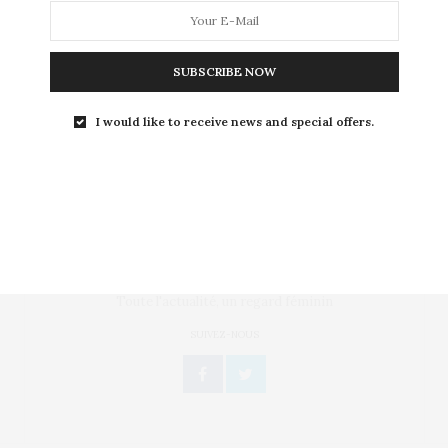
amour éternel
Adieu le célibat et la solitude ? En Chine, l’entreprise
SUBSCRIBE NOW
UBTech a récemment dévoilé des robots…
I would like to receive news and special offers.
Toute l'actualité, un regard féminin
SUIVEZ-NOUS