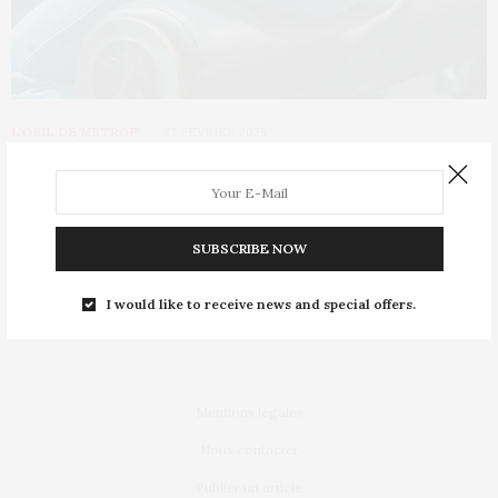
L’OEIL DE MÉTROP’
27 FÉVRIER 2025
Mode : le retour en grâce du jean
slim
SUBSCRIBE NOW
Adoubé par les stars dans les années 2005-2015, puis délaissé
au profit des baggy et…
I would like to receive news and special offers.
Mentions légales
Nous contacter
Publier un article