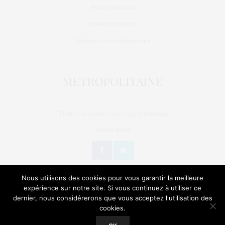
Nous contacter
Publier un article
Politique de confidentialité
Toute l'actualité, un regard féminin
SUIVEZ-NOUS
Nous utilisons des cookies pour vous garantir la meilleure
expérience sur notre site. Si vous continuez à utiliser ce
dernier, nous considérerons que vous acceptez l'utilisation des
L’OEIL DE MÉTROP’
STORIES
BIEN-ÊTRE / SANTÉ
cookies.
Our site uses cookies. Learn more about our use of cookies:
Cookie
Policy
GEEK
CULTURE
NATURE
SORTIES