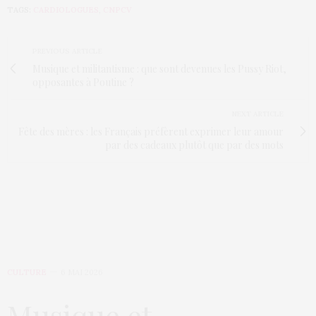
TAGS:
CARDIOLOGUES
,
CNPCV
PREVIOUS ARTICLE
Musique et militantisme : que sont devenues les Pussy Riot,
opposantes à Poutine ?
NEXT ARTICLE
Fête des mères : les Français préfèrent exprimer leur amour
par des cadeaux plutôt que par des mots
CULTURE
6 MAI 2026
Musique et