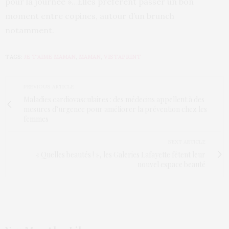
pour la journée »…Elles préfèrent passer un bon
moment entre copines, autour d’un brunch
notamment.
TAGS:
JE T'AIME MAMAN
,
MAMAN
,
VISTAPRINT
PREVIOUS ARTICLE
Maladies cardiovasculaires : des médecins appellent à des
mesures d’urgence pour améliorer la prévention chez les
femmes
NEXT ARTICLE
« Quelles beautés ! », les Galeries Lafayette fêtent leur
nouvel espace beauté