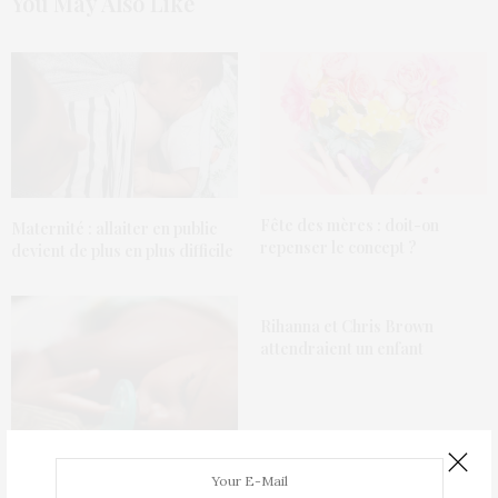
You May Also Like
Fête des mères : doit-on
Maternité : allaiter en public
repenser le concept ?
devient de plus en plus difficile
Rihanna et Chris Brown
attendraient un enfant
Dormir avec bébé multiplie par