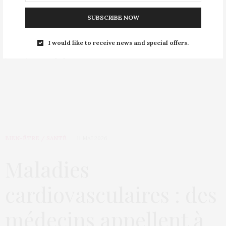
cinq les risques de mort subite
du nourrisson
SUBSCRIBE NOW
I would like to receive news and special offers.
Emilie Nef Naf maman et
Céline Dion allaite toujours
Jérémy Ménez papa
BIEN-ÊTRE / SANTÉ
11 MAI 2026
Maladies
cardiovasculaires : des
médecins appellent à