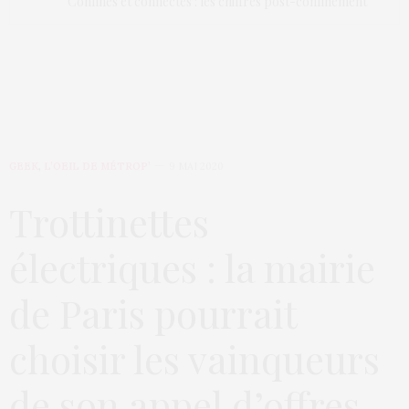
Confinés et connectés : les chiffres post-confinement
GEEK
,
L’OEIL DE MÉTROP’
9 MAI 2020
Trottinettes
électriques : la mairie
de Paris pourrait
choisir les vainqueurs
de son appel d’offres