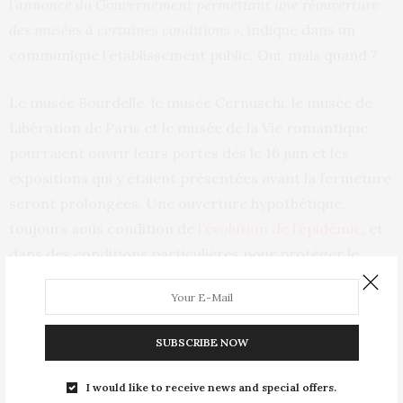
l’annonce du Gouvernement permettant une réouverture
des musées à certaines conditions »
, indique dans un
communiqué l’établissement public. Oui, mais quand ?
Le musée Bourdelle, le musée Cernuschi, le musée de
Libération de Paris et le musée de la Vie romantique
pourraient ouvrir leurs portes dès le 16 juin et les
expositions qui y étaient présentées avant la fermeture
seront prolongées. Une ouverture hypothétique,
toujours sous condition de
l’évolution de l’épidémie
, et
dans des conditions particulières pour protéger le
personnel et le public. Les masques seront-ils
obligatoires ? Un quota maximum de visiteurs sera-t-il
mis en place ? Les détails des conditions d’ouvertures
SUBSCRIBE NOW
seront connus dans les prochaines semaines.
I would like to receive news and special offers.
A contrario, le musée d’Art moderne de Paris et le