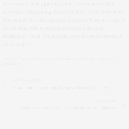
ses coups d’éclats partagés sur les réseaux sociaux
(comme ce happening chez Sotheby’s), cette culture de
l’anonymat et cette capacité à susciter l’attente auprès
de ses fans sont toutes les recettes d’un coup
marketing réussi. Un exemple pour les professionnels
du secteur ?
TAGS:
ART
,
ART CONTEMPORAIN
,
BANKSY
,
POLÉMIQUE
,
VENTE AUX
ENCHÈRES
PREVIOUS ARTICLE
Mannequin, l'envers pas toujours reluisant, du décor
NEXT ARTICLE
Musiques et danses pour les "tatas dansantes" chinoises