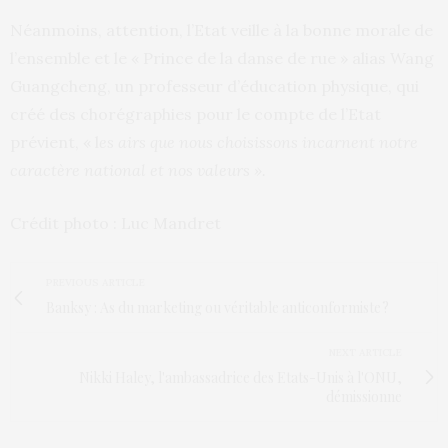
Néanmoins, attention, l’Etat veille à la bonne morale de
l’ensemble et le « Prince de la danse de rue » alias Wang
Guangcheng, un professeur d’éducation physique, qui
créé des chorégraphies pour le compte de l’Etat
prévient, « l
es airs que nous choisissons incarnent notre
caractère national et nos valeurs ».
Crédit photo : Luc Mandret
PREVIOUS ARTICLE
Banksy : As du marketing ou véritable anticonformiste ?
NEXT ARTICLE
Nikki Haley, l'ambassadrice des Etats-Unis à l'ONU,
démissionne