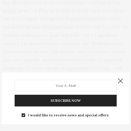
bas du cadre avec pour commentaire « Going, going,
going, gone… ». Plus tard dans le week-end, et toujours
sur son compte Instagram, Banksy publiait une vidéo
qui montrait une déchiqueteuse montée sur le cadre du
fameux tableau avec pour légende : « Il y a quelques
années, j’ai secrètement construit une déchiqueteuse
dans un tableau ». Le clip montre une personne cachée
par une capuche, mettant la touche finale à l’appareil,
avant que le texte suivant n’apparaisse à l’écran : « Au
cas où il serait mis aux enchères ».
SUBSCRIBE NOW
I would like to receive news and special offers.