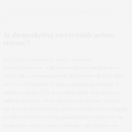
Une publication partagée par
Banksy
(@banksy) le
6 Oct. 2018 à 10 :09 PDT
As du marketing ou véritable artiste
engagé ?
Joey Syer, cofondateur du site internet
MyArtBroker.com, a lui-même déclaré au Guardian :
« Cela fait maintenant partie de l’histoire de l’art dans
son état déchiqueté et nous estimons que Banksy a
ajouté au moins 50 % à sa valeur, peut-être jusqu’à 2
millions de livres. » Une question se dessine : Banksy
est-il un as du marketing ou un véritable artiste engagé
et anticonformiste ? Si le grand public semble voir en
Banksy une sorte d’artiste solitaire, qui vit pour ses