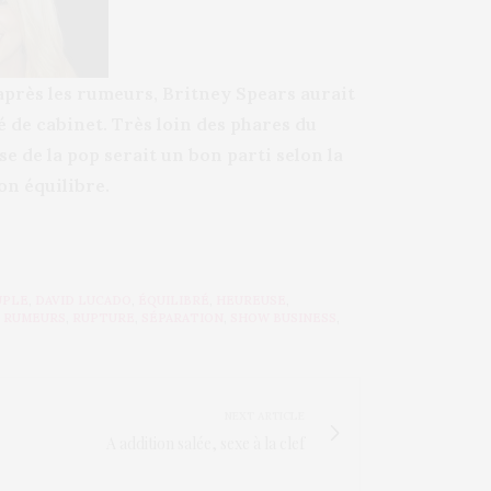
après les rumeurs, Britney Spears aurait
 de cabinet. Très loin des phares du
e de la pop serait un bon parti selon la
on équilibre.
UPLE
,
DAVID LUCADO
,
ÉQUILIBRÉ
,
HEUREUSE
,
,
RUMEURS
,
RUPTURE
,
SÉPARATION
,
SHOW BUSINESS
,
NEXT ARTICLE
A addition salée, sexe à la clef