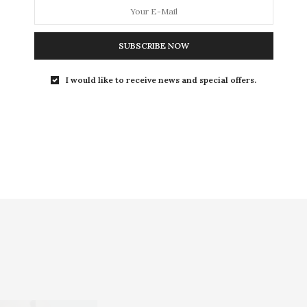
SUBSCRIBE NOW
AIRES PAR E-MAIL.
I would like to receive news and special offers.
PAR E-MAIL.
ables.
En savoir plus sur la façon dont les données de