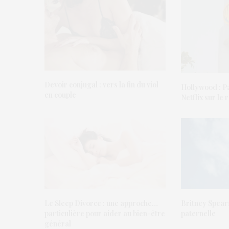
Devoir conjugal : vers la fin du viol
Hollywood : P
en couple
Netflix sur le
Le Sleep Divorce : une approche…
Britney Spears
particulière pour aider au bien-être
paternelle
général