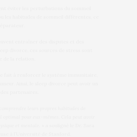
nt éviter les perturbations du sommeil
u les habitudes de sommeil différentes, ce
réparateur.
uvent entraîner des disputes et des
leep divorce, ces sources de stress sont
e de la relation.
e fait à renforcer le système immunitaire,
meur. Ainsi, le sleep divorce peut avoir un
 des partenaires.
 comprendre leurs propres habitudes de
l optimal pour eux-mêmes. Cela peut avoir
physique et mentale.
» a souligné le Dr. Sara
se à l’Université de Stanford.