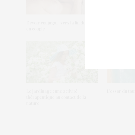
Devoir conjugal : vers la fin du viol
en couple
Le jardinage : une activité
L’essor du to
thérapeutique au contact de la
nature