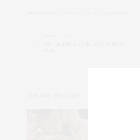
TAGS:
BIEN ÊTRE
,
COUPLE
,
SLEEP-DIVORCE
,
SOMMEIL
PREVIOUS ARTICLE
Mali : Aliou Diallo, soutien indéfectible des
femmes
You May Also Like
Etats-Unis : l
mentale dans 