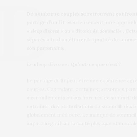
De nombreux couples se retrouvent confront
partage d’un lit. Heureusement, une approche
«
sleep divorce
» ou «
divorce du sommeil
« . Cet
séparés afin d’améliorer la qualité du sommei
son partenaire.
Le sleep divorce : Qu’est-ce que c’est ?
Le partage du lit peut être une expérience ag
couples. Cependant, certaines personnes peuv
aux ronflements ou aux horaires de sommeil dif
entraîner des perturbations du sommeil, des i
globalement médiocre. Le manque de sommeil r
impact négatif sur la santé physique et mentale