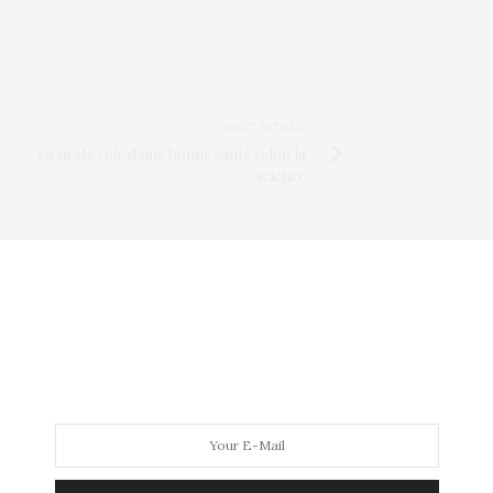
NEXT ARTICLE
La sieste : clé d'une bonne santé selon la
science
es mères et la charge
un couple