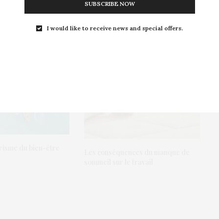
SUBSCRIBE NOW
I would like to receive news and special offers.
Le sommeil régulier : clé d’une
bonne santé
urisme du bien-être
Les conséquences du manque de
sommeil sur le travail