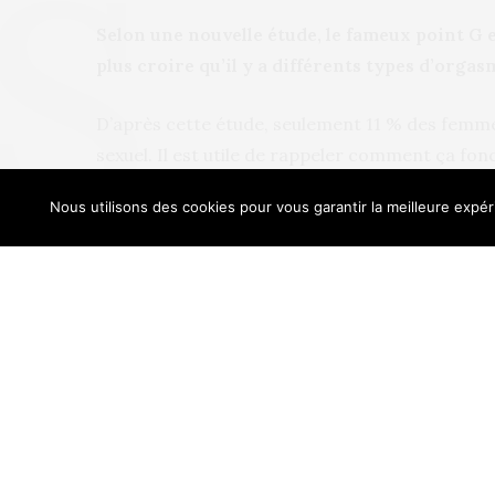
Selon une nouvelle étude, le fameux point G e
plus croire qu’il y a différents types d’orgas
D’après cette étude, seulement 11 % des femm
sexuel. Il est utile de rappeler comment ça fon
l’organe le plus sensible qu’on appelle aussi p
Nous utilisons des cookies pour vous garantir la meilleure expéri
nombre de femmes atteignent l’orgasme grâce à
Our sit
Coauteur de l’étude, le Dr Vincenzo Puppo profi
l’éjaculation masculine ne signifie pas automati
femmes », explique-t-il. « Après avoir éjaculé
caresser sa partenaire pour la mener à l’orgas
Ainsi, la taille et l’emplacement du clitoris est
des problèmes pour atteindre l’orgasme, le clitor
vagin.