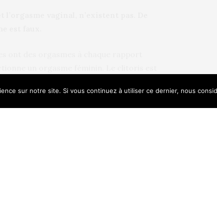
t l’orgasme vaginal, n’existent pas. De
me est faux.
es ont des orgasmes à chaque rapport
ctionne un orgasme féminin. Le clitoris est
énis féminin. Donc c’est normal qu’un grand
ence sur notre site. Si vous continuez à utiliser ce dernier, nous consi
 des stimulations clitoridiennes. .
e uses cookies. Learn more about our use of cookies:
Cookie Policy
te de ce parallèle pour rappeler que «
quement la fin de la partie pour les
, l’homme peut continuer à embrasser et
me », poursuit le sexologue.
 primordial, en clair, chez les femmes qui ont
is est plus petit et situé plus loin du