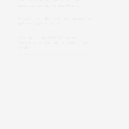
Forêt de Fontainebleau : l’incendie
laisse un paysage de désolation
Plages : le maillot de bain menstruel se
fait une place au soleil
« No kids » : la CNCDH alerte sur
l’interdiction des enfants dans l’espace
public