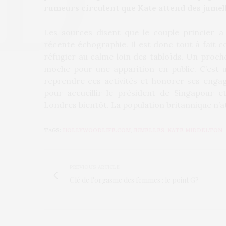
rumeurs circulent que Kate attend des jumell
Les sources disent que le couple princier a
récente échographie. Il est donc tout à fait c
réfugier au calme loin des tabloïds. Un proche
moche pour une apparition en public. C’est un
reprendre ces activités et honorer ses enga
pour accueillir le président
de Singapour
et
Londres bientôt. La population britannique n’at
TAGS:
HOLLYWOODLIFE.COM
,
JUMELLES
,
KATE MIDDELTON
PREVIOUS ARTICLE
Clé de l'orgasme des femmes : le point G?