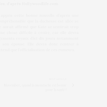
es, d’après Hollywoodlife.com.
 appris cette bonne nouvelle d’après une
ompréhensible que la duchesse est allée se
 aurait affirmé que Kate se sentirait trop
e chose difficile à croire, car elle devra
gements royaux d’ici dix jours notamment
 son épouse. Elle devra donc rentrer à
tend que l’officialisation de ces rumeurs.
NEXT ARTICLE
Movember, quand la moustache est bonne
pour la santé !