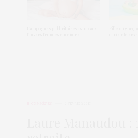
Campagnes publicitaires : stop aux
Fille ou garço
fausses femmes enceintes
choisir le sex
E-COMMÈRES
2 FÉVRIER 2013
Laure Manaudou : 26
retraite