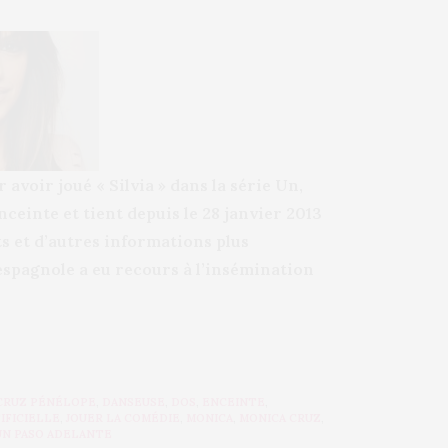
voir joué « Silvia » dans la série Un,
ceinte et tient depuis le 28 janvier 2013
ts et d’autres informations plus
 espagnole a eu recours à l’insémination
CRUZ PÉNÉLOPE
,
DANSEUSE
,
DOS
,
ENCEINTE
,
IFICIELLE
,
JOUER LA COMÉDIE
,
MONICA
,
MONICA CRUZ
,
UN PASO ADELANTE