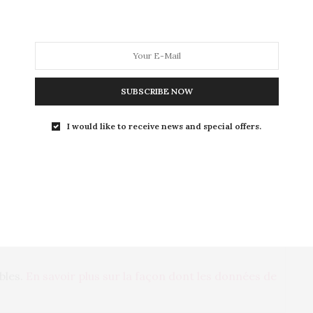
SUBSCRIBE NOW
I would like to receive news and special offers.
AIRES PAR E-MAIL.
PAR E-MAIL.
ables.
En savoir plus sur la façon dont les données de