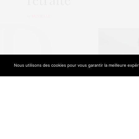
by
MURIELLE
Nous utilisons des cookies pour vous garantir la meilleure expéri
Our sit
Depuis les Jeux Olympiques de Londres, les m
Manaudou. Entre le petit frère Florent, médai
qui a une nouvelle fois mis un terme à sa car
tabloïds ont de quoi faire. Mais la nouvelle qu
l’annonce de sa grossesse.
En savoir plus.