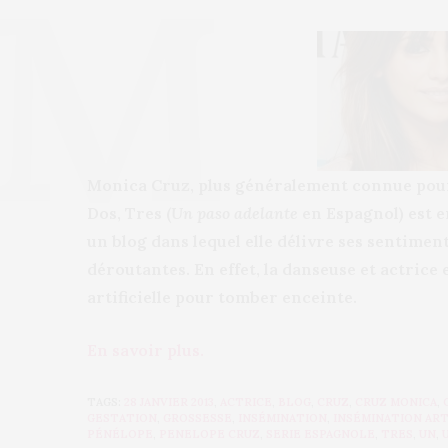
Monica Cruz, plus généralement connue pour a
Dos, Tres (
Un paso adelante
en Espagnol) est en
un blog dans lequel elle délivre ses sentimen
déroutantes. En effet, la danseuse et actrice
artificielle pour tomber enceinte.
En savoir plus.
TAGS:
28 JANVIER 2013
,
ACTRICE
,
BLOG
,
CRUZ
,
CRUZ MONICA
,
GESTATION
,
GROSSESSE
,
INSÉMINATION
,
INSÉMINATION ART
PÉNÉLOPE
,
PENELOPE CRUZ
,
SERIE ESPAGNOLE
,
TRES
,
UN
,