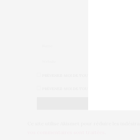
PRÉVENEZ-MOI DE TOUS LES NOUVEAUX COMMENT
PRÉVENEZ-MOI DE TOUS LES NOUVEAUX ARTICLES 
Ce site utilise Akismet pour réduire les indésir
vos commentaires sont traitées
.