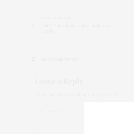
PREVIOUS ARTICLE
Laure Manaudou : 26 ans, enceinte et à la
retraite
NO COMMENTS YET
Leave a Reply
Your email address will not be published.