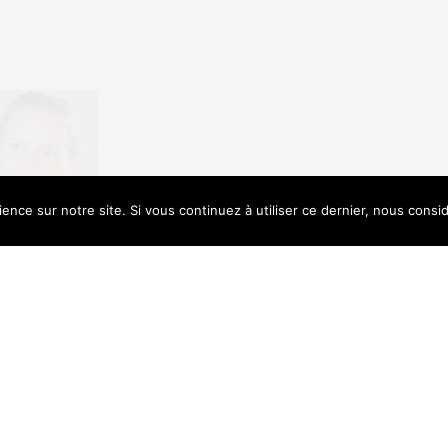
ence sur notre site. Si vous continuez à utiliser ce dernier, nous consi
e uses cookies. Learn more about our use of cookies:
Cookie Policy
edia ne cessent de parler du clan
llé d’or sur 50m libre et la sœur aînée
rière de nageuse en début de semaine, les
i a sans doute fait le plus de bruit est