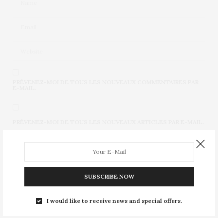
PRÉVENEZ-MOI DE TOUS LES NOUVEAUX COMMENTAIRES PAR
E-MAIL.
PRÉVENEZ-MOI DE TOUS LES NOUVEAUX ARTICLES PAR E-MAIL.
Ce site utilise Akismet pour réduire les indésirables.
En
SUBSCRIBE NOW
savoir plus sur la façon dont les données de vos
commentaires sont traitées
.
I would like to receive news and special offers.