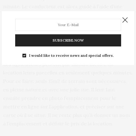
minute. Le conducteur est alors guidé à l’aide d’une
interface GPS jusqu’à destination. Même s’il ne dispose
pas d’une connexion internet, la fiche de l’emplacement
est sauvegardée dans le smartphone.
SUBSCRIBE NOW
Une application communautaire
I would like to receive news and special offers.
Les agriculteurs peuvent par ailleurs mettre en
location leurs parcelles en seulement quelques minutes.
Pour ce faire, seuls 15m2 de terrain sont nécessaires,
en pleine nature et avec une jolie vue. Il leur faut
ensuite prendre en photo l’emplacement pour le
mettre en ligne sur l’application, et préciser sur une
carte où il se situe. Il ne reste plus qu’à donner un nom
à l’emplacement et définir le prix de la location.