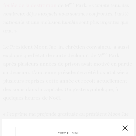
me
foulée de la destitution
de M
Park. «
Compte tenu des
nombreux défis auxquels nous sommes confrontés, l’unité
nationale et une inclusion humble sont plus urgentes que
tout.
»
Le Président Moon Jae-in, chrétien convaincu,
a aussi
me
expliqué que l’état de santé déclinant de M
Park
après plusieurs années de prison avait motivé en partie
sa décision. L’ancienne présidente a été hospitalisée à
plusieurs reprises cette année et reçoit actuellement
des soins dans la capitale. Un geste symbolique, à
quelques heures de Noël.
«
J’exprime ma profonde gratitude au président Moon Jae-
in et aux autorités gouvernementales qui ont décidé de
m’accorder l’amnistie malgré de nombreuses difficultés
», a