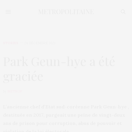
STORIES
24 DÉCEMBRE 2021
Park Geun-hye a été
graciée
by
METROP
L’ancienne chef d’Etat sud-coréenne Park Geun-hye ,
destituée en 2017, purgeait une peine de vingt-deux
ans de prison pour corruption, abus de pouvoir et
violation de la loi électorale.