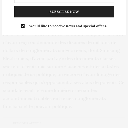
me
réagi M
Park par la voix de l’un de ses conseillers,
selon l’agence de presse Yonhap.
SUBSCRIBE NOW
Première femme élue présidente de Corée du Sud,
I would like to receive news and special offers.
me
en 2013, M
Park avait été reconnue coupable en 2018
d’avoir reçu ou demandé des dizaines de millions de
dollars de conglomérats sud-coréens, dont Samsung
Electronics, d’avoir partagé des documents classés
secrets, d’avoir mis sur une
« liste noire »
des artistes
critiques de sa politique, ou encore d’avoir limogé des
responsables qui s’opposaient à ses abus de pouvoir. Ce
scandale avait jeté une lumière crue sur les
accointances troubles entre ces conglomérats
familiaux et le pouvoir politique.
PREVIOUS ARTICLE