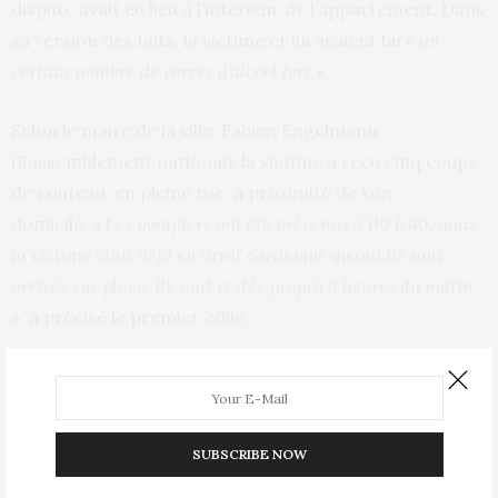
dispute avait eu lieu à l’intérieur de l’appartement. Dans
sa version des faits, la victime et lui avaient bu «
un
certain nombre de verres d’alcool fort
».
Selon le maire de la ville, Fabien Engelmann
(Rassemblement national), la victime a reçu cinq coups
de couteau, en pleine rue, à proximité de son
domicile. «
Les pompiers ont été prévenus à 00 h 40, mais
la victime était déjà en arrêt cardiaque quand ils sont
arrivés sur place. Ils sont restés jusqu’à 3 heures du matin
», a précisé le premier édile.
Le compagnon de la jeune femme avait déjà fait l’objet
d’une plainte pour menaces de la part de sa compagne.
Il avait également été condamné à un an de prison
SUBSCRIBE NOW
pour des délits routiers. Incarcéré, il avait formulé une