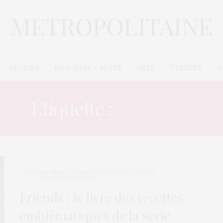
STORIES
BIEN-ÊTRE / SANTÉ
GEEK
CULTURE
N
Étiquette :
CADEAU
CULTURE
,
GEEK
,
L’OEIL DE MÉTROP’
,
SORTIES
18 SEPTEMBRE 2020
Friends : le livre des recettes
emblématiques de la série